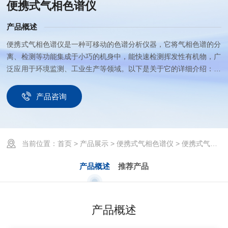
便携式气相色谱仪
产品概述
便携式气相色谱仪是一种可移动的色谱分析仪器，它将气相色谱的分
离、检测等功能集成于小巧的机身中，能快速检测挥发性有机物，广
泛应用于环境监测、工业生产等领域。以下是关于它的详细介绍：工
作原理便携式气相色谱仪的工作原理与传统气相色谱仪相同，都是利
用不同物质在固定相和流动相之间的分配系数差异，使混合物中各组
产品咨询
分在两相间进行反复多次分配，从而实现分离。分离后的组分依次进
入检测器，将其浓度或质量信号转化为电信号，经放大后由数据处理
系统记录和处理，得到色谱图，通过对色谱图的分析来确定样品中各
组分的种类和含量。主要特点便携性好：体积小、重量轻，如某款便
当前位置：
首页
>
产品展示
>
便携式气相色谱仪
> 便携式气相色谱仪
携式气相色谱仪尺寸为 39×30×15cm，重量仅 9kg，便于携带和移
产品概述
推荐产品
动，可满足现场检测的需求。
产品概述