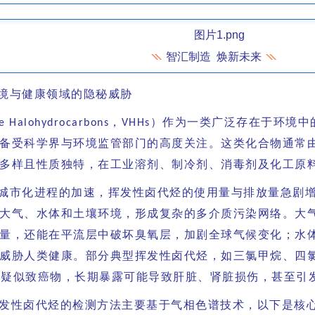
智汇制造 焕新未来
境与健康领域的隐秘威胁
，
）作为一类广泛存在于环境中
le Halohydrocarbons
VHHs
备受科学界与环境监管部门的高度关注。这类化合物通常
多样且性质独特，在工业溶剂、制冷剂、消毒剂及化工原料
城市化进程的加速，挥发性卤代烃的使用量与排放量急剧
大气、水体和土壤环境，形成复杂的多介质污染网络。大
量，还能在平流层中破坏臭氧层，加剧全球气候变化；水
威胁人类健康。部分典型挥发性卤代烃，如三氯甲烷、四
或疑似致癌物，长期暴露可能导致肝脏、肾脏损伤，甚至引
卤代烃的检测方法主要基于气相色谱技术，以下是核心检测流程