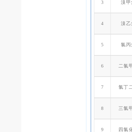
3
溴甲
4
溴乙
5
氯丙
6
二氯
7
氯丁
8
三氯
9
四氯