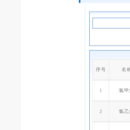
序号
名
1
氯甲
2
氯乙