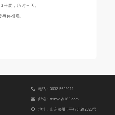
3.23开展，历时三天。
待与你相遇。
电话：0632-5629211
邮箱：tzrnyq@163.com
地址：山东滕州市平行北路2828号