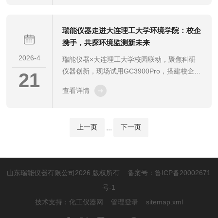
高校与企业产研合作桥梁，解锁实验室仪器应
用新场景，推动科研成果转化。
瑞能仪器走进大连理工大学环境学院：校企
携手，共探环境监测新未来
2026-4
瑞能仪器×大连理工大学校园联动，聚焦科研
仪器创新，现场试用GC3900Pro，搭建校企协
21
同育人、科研合作新桥梁。
查看详情
上一页
下一页
...
山东瑞能仪器有限公司2026 版权所有 备案号：
鲁ICP备20002671
号-1
技术支持：
化工仪器网
管理登录
sitemap.xml