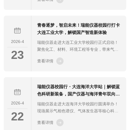
研合作洽谈，深化校企协同，赋能航海、环境
工程等领域科研育人，助力国产精密分析仪器
走进高校
青春逐梦，智启未来！瑞能仪器校园行打卡
大连工业大学，解锁国产智造新体验
2026-4
瑞能仪器走进大连工业大学校园行正式启动！
聚焦化工、材料、环境工程等专业，带来气相
23
色谱仪、气体发生器等核心产品实操体验，开
查看详情
展科研仪器选型指导、校企合作交流及人才对
接活动，助力大连工业大学科研教学升级，解
锁高校科研新可能✨
瑞能仪器校园行・大连海洋大学站｜解锁蓝
色科研新装备，国产仪器与海洋青年双向奔
赴
2026-4
瑞能仪器走进大连海洋大学校园行圆满举办！
现场展示气相色谱仪、气体发生器等核心科研
22
仪器，开展实操教学、科普宣讲与合作洽谈，
查看详情
助力大连海洋大学水产科研与人才培养，搭建