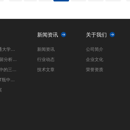
新闻资讯
关于我们
山东瑞能仪器走进上海交通大学共推光催化 科技创新解决方案
新闻资讯
公司简介
山东瑞能仪器-25种溶剂残留分析-实验方案
行业动态
企业文化
山东瑞能仪器-生活饮用水中的三氯甲烷、四氯化碳实验方案
技术文章
荣誉资质
山东瑞能仪器药品包装PET瓶中乙醛残留量的检测分析实验方案
案