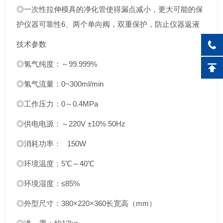
◎一次性拉伸模具的净化管使得漏点减小，更大可能的保
护仪器可靠性6、两个单向阀，双重保护，防止仪器返液
技术参数
◎氢气纯度：～99.999%
◎氢气流量：0~300ml/min
◎工作压力：0～0.4MPa
◎供电电源：～220V ±10% 50Hz
◎消耗功率： 150W
◎环境温度：5℃～40℃
◎环境湿度：≤85%
◎外型尺寸：380×220×360长宽高（mm）