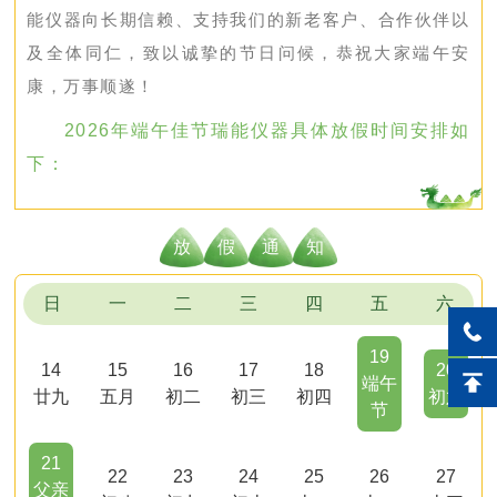
能仪器向长期信赖、支持我们的新老客户、合作伙伴以
及全体同仁，致以诚挚的节日问候，恭祝大家端午安
康，万事顺遂！
2026年端午佳节瑞能仪器具体放假时间安排如
下：
放
假
通
知
日
一
二
三
四
五
六
19
14
15
16
17
18
20
端午
廿九
五月
初二
初三
初四
初六
节
21
22
23
24
25
26
27
父亲